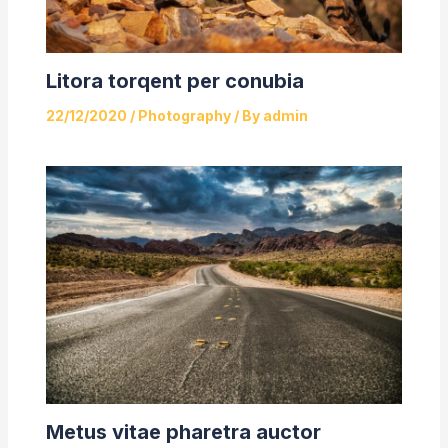
Litora torqent per conubia
22/12/2020
/
Photography
/ By
admin
Metus vitae pharetra auctor