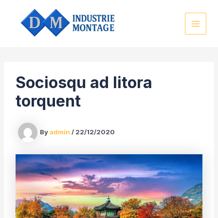
Skip
to
content
MAI
MEN
Sociosqu ad litora
torquent
By
admin
/
22/12/2020